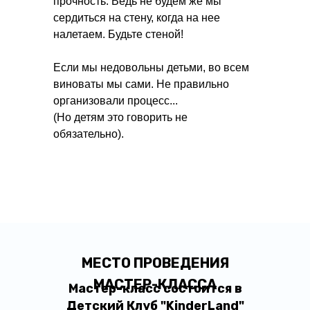
прочность. Ведь не будем же мы
сердиться на стену, когда на нее
налетаем. Будьте стеной!
Если мы недовольны детьми, во всем
виноваты мы сами. Не правильно
организовали процесс...
(Но детям это говорить не
обязательно).
МЕСТО ПРОВЕДЕНИЯ
МАСТЕР-КЛАССА
Мастер-класс состоится в
Дeтский Клуб "KinderLand"